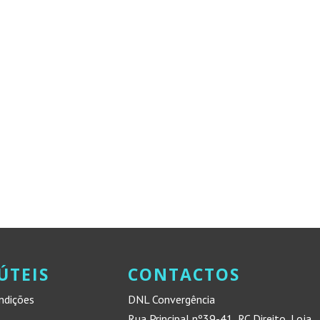
ÚTEIS
CONTACTOS
ndições
DNL Convergência
Rua Principal nº39-41, RC Direito, Loja