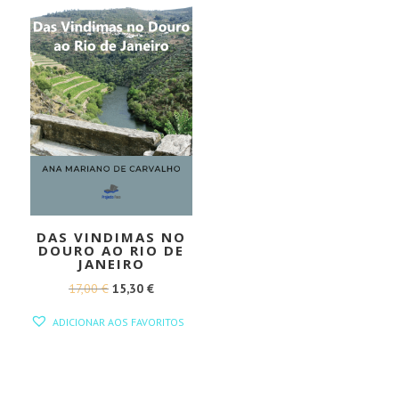
DAS VINDIMAS NO
DOURO AO RIO DE
JANEIRO
O
O
17,00
€
15,30
€
PREÇO
PREÇO
ADICIONAR AOS FAVORITOS
ORIGINAL
ATUAL
ERA:
É:
17,00 €.
15,30 €.