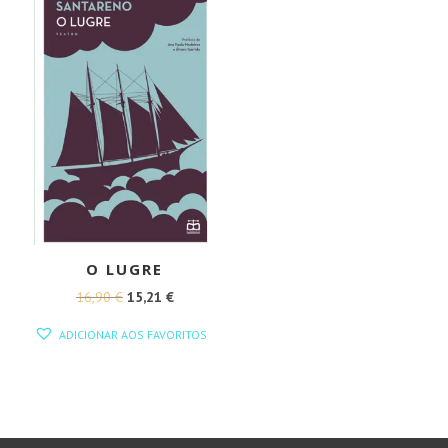
O LUGRE
O
O
16,90
€
15,21
€
PREÇO
PREÇO
ADICIONAR AOS FAVORITOS
ORIGINAL
ATUAL
ERA:
É:
16,90 €.
15,21 €.