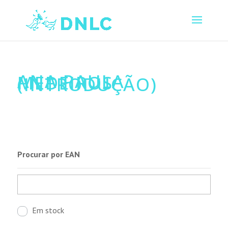
ANA PAULA
MEDEIROS
(INTRODUÇÃO)
Procurar por EAN
Em stock