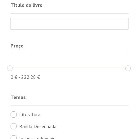
Título do livro
Preço
0
€
-
222.28
€
Temas
Literatura
Banda Desenhada
Infantis e Juvenis