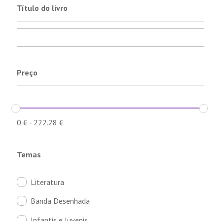
Título do livro
Preço
0
€
-
222.28
€
Temas
Literatura
Banda Desenhada
Infantis e Juvenis