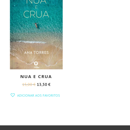
NUA E CRUA
O
O
15,00
€
13,50
€
PREÇO
PREÇO
ADICIONAR AOS FAVORITOS
ORIGINAL
ATUAL
ERA:
É:
15,00 €.
13,50 €.