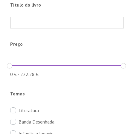
Título do livro
Preço
0
€
-
222.28
€
Temas
Literatura
Banda Desenhada
Infantis e Juvenis