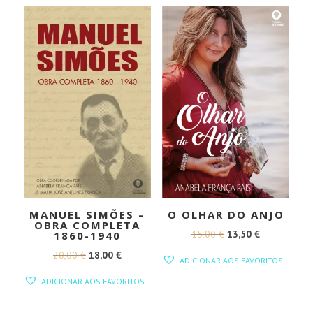
MANUEL SIMÕES –
O OLHAR DO ANJO
OBRA COMPLETA
O
O
15,00
€
13,50
€
1860-1940
PREÇO
PREÇO
O
O
20,00
€
18,00
€
ADICIONAR AOS FAVORITOS
ORIGINAL
ATUAL
PREÇO
PREÇO
ADICIONAR AOS FAVORITOS
ERA:
É:
ORIGINAL
ATUAL
15,00 €.
13,50 €.
ERA:
É: