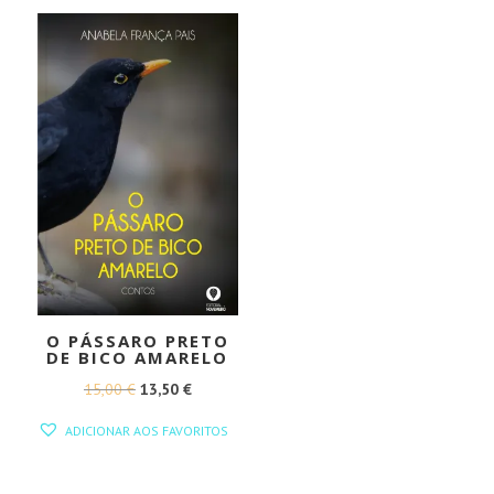
20,00 €.
18,00 €.
O PÁSSARO PRETO
DE BICO AMARELO
O
O
15,00
€
13,50
€
PREÇO
PREÇO
ADICIONAR AOS FAVORITOS
ORIGINAL
ATUAL
ERA:
É: