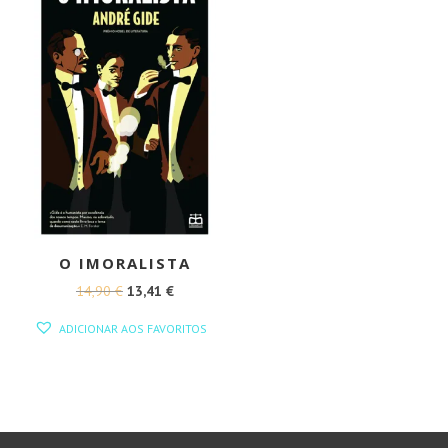
O IMORALISTA
O
O
14,90
€
13,41
€
PREÇO
PREÇO
ADICIONAR AOS FAVORITOS
ORIGINAL
ATUAL
ERA:
É:
14,90 €.
13,41 €.