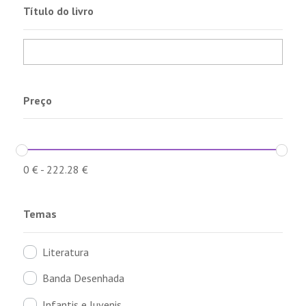
Título do livro
Preço
0
€
-
222.28
€
Temas
Literatura
Banda Desenhada
Infantis e Juvenis