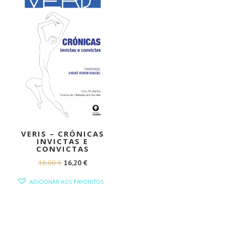
VERIS – CRÓNICAS
INVICTAS E
CONVICTAS
O
O
18,00
€
16,20
€
PREÇO
PREÇO
ADICIONAR AOS FAVORITOS
ORIGINAL
ATUAL
ERA:
É:
18,00 €.
16,20 €.