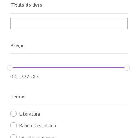
Título do livro
Preço
0
€
-
222.28
€
Temas
Literatura
Banda Desenhada
Infantis e Juvenis