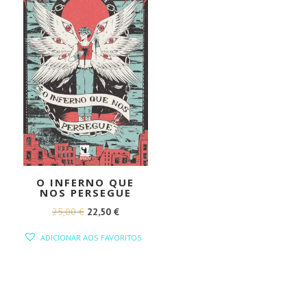
O INFERNO QUE
NOS PERSEGUE
O
O
25,00
€
22,50
€
PREÇO
PREÇO
ADICIONAR AOS FAVORITOS
ORIGINAL
ATUAL
ERA:
É:
25,00 €.
22,50 €.