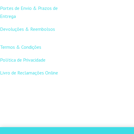
Portes de Envio & Prazos de
Entrega
Devoluções & Reembolsos
LINKS ÚTEIS
Termos & Condições
Política de Privacidade
Livro de Reclamações Online
CONTACTOS
DNL Convergência
Rua Principal nº39-41, RC
Direito, Loja 2
Vergas
3840-555 Sto André de Vagos