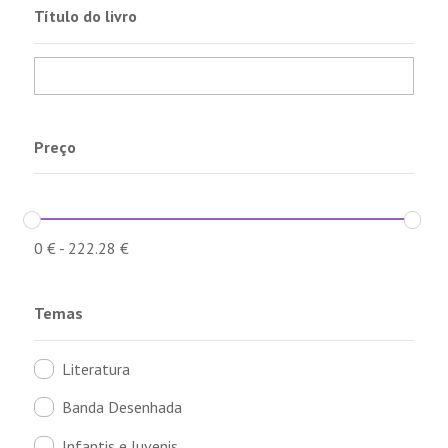
Título do livro
Preço
0
€
-
222.28
€
Temas
Literatura
Banda Desenhada
Infantis e Juvenis