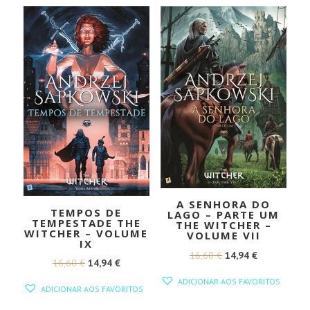
A SENHORA DO
TEMPOS DE
LAGO – PARTE UM
TEMPESTADE THE
THE WITCHER –
WITCHER – VOLUME
VOLUME VII
IX
O
O
16,60
€
14,94
€
O
O
16,60
€
14,94
€
PREÇO
PREÇO
PREÇO
PREÇO
ADICIONAR AOS FAVORITOS
ADICIONAR AOS FAVORITOS
ORIGINAL
ATUAL
ORIGINAL
ATUAL
ERA:
É: