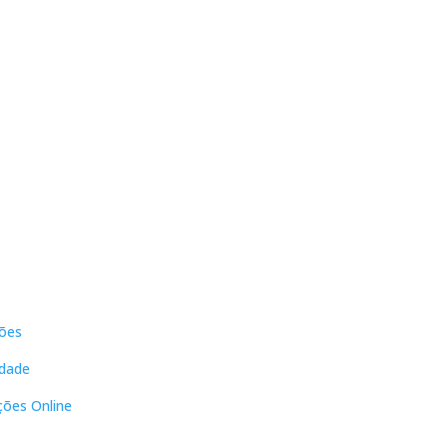
s
Contactos
ões
DNL Convergência
Rua Principal nº39-41, RC Direito,
idade
Loja 2
Vergas
ções Online
3840-555 Sto André de Vagos