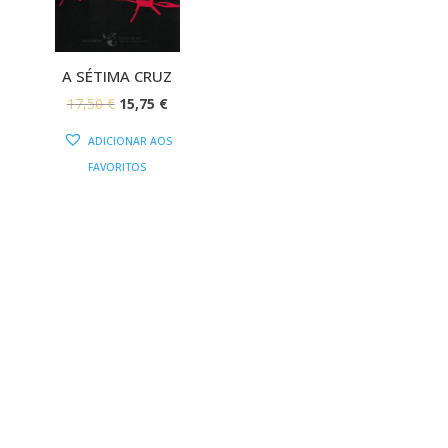
A SÉTIMA CRUZ
O
O
17,50
€
15,75
€
PREÇO
PREÇO
ADICIONAR AOS
ORIGINAL
ATUAL
FAVORITOS
ERA:
É:
17,50 €.
15,75 €.