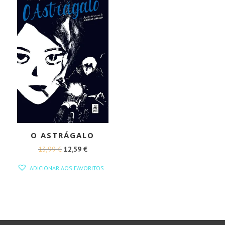
O ASTRÁGALO
O
O
13,99
€
12,59
€
PREÇO
PREÇO
ADICIONAR AOS FAVORITOS
ORIGINAL
ATUAL
ERA:
É:
13,99 €.
12,59 €.