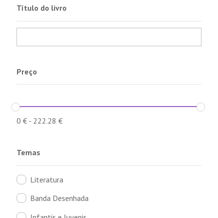
Título do livro
Preço
0
€
-
222.28
€
Temas
Literatura
Banda Desenhada
Infantis e Juvenis