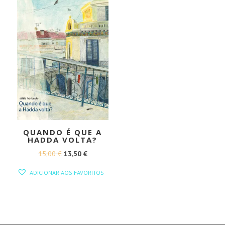
QUANDO É QUE A
HADDA VOLTA?
O
O
15,00
€
13,50
€
PREÇO
PREÇO
ADICIONAR AOS FAVORITOS
ORIGINAL
ATUAL
ERA:
É:
15,00 €.
13,50 €.