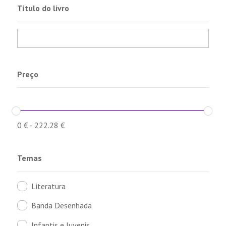
Título do livro
Preço
0
€
-
222.28
€
Temas
Literatura
Banda Desenhada
Infantis e Juvenis