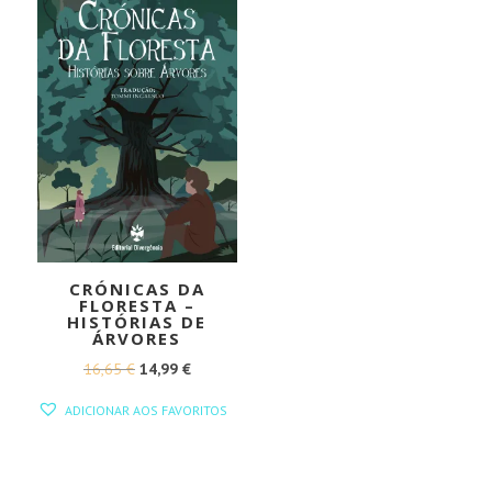
CRÓNICAS DA
FLORESTA –
HISTÓRIAS DE
ÁRVORES
O
O
16,65
€
14,99
€
PREÇO
PREÇO
ADICIONAR AOS FAVORITOS
ORIGINAL
ATUAL
ERA:
É:
16,65 €.
14,99 €.