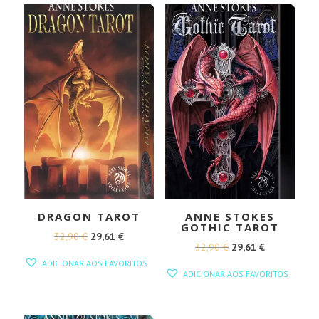
DRAGON TAROT
ANNE STOKES
GOTHIC TAROT
O
O
32,90
€
29,61
€
O
O
32,90
€
29,61
€
PREÇO
PREÇO
ADICIONAR AOS FAVORITOS
PREÇO
PREÇO
ORIGINAL
ATUAL
ADICIONAR AOS FAVORITOS
ORIGINAL
ATUAL
ERA:
É:
ERA:
É:
32,90 €.
29,61 €.