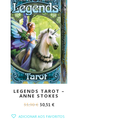
32,90 €.
29,61 €.
LEGENDS TAROT –
ANNE STOKES
O
O
33,90
€
30,51
€
PREÇO
PREÇO
ADICIONAR AOS FAVORITOS
ORIGINAL
ATUAL
ERA:
É:
33,90 €.
30,51 €.