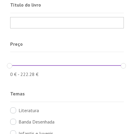
Título do livro
Preço
0
€
-
222.28
€
Temas
Literatura
Banda Desenhada
Infantis e Juvenis