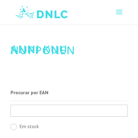
ANNI KUU
NUPPONEN
Procurar por EAN
Em stock