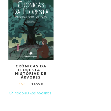
CRÓNICAS DA
FLORESTA –
HISTÓRIAS DE
ÁRVORES
O
O
16,65
€
14,99
€
PREÇO
PREÇO
ADICIONAR AOS FAVORITOS
ORIGINAL
ATUAL
ERA:
É:
16,65 €.
14,99 €.