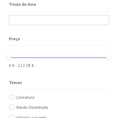
Título do livro
Preço
0
€
-
222.28
€
Temas
Literatura
Banda Desenhada
Infantis e Juvenis