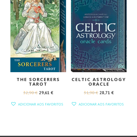
THE SORCERERS
CELTIC ASTROLOGY
TAROT
ORACLE
O
O
O
O
32,90
€
29,61
€
31,90
€
28,71
€
PREÇO
PREÇO
PREÇO
PREÇO
ADICIONAR AOS FAVORITOS
ADICIONAR AOS FAVORITOS
ORIGINAL
ATUAL
ORIGINAL
ATUAL
ERA:
É:
ERA:
É:
32,90 €.
29,61 €.
31,90 €.
28,71 €.