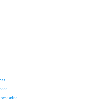
s
Contactos
ões
DNL Convergência
Rua Principal nº39-41, RC Direito,
idade
Loja 2
Vergas
ções Online
3840-555 Sto André de Vagos