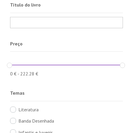
Título do livro
Preço
0
€
-
222.28
€
Temas
Literatura
Banda Desenhada
Infantis e Juvenis