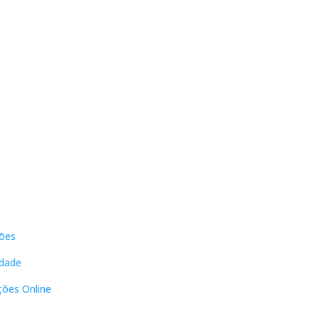
s
Contactos
ões
DNL Convergência
Rua Principal nº39-41, RC Direito,
idade
Loja 2
Vergas
ções Online
3840-555 Sto André de Vagos