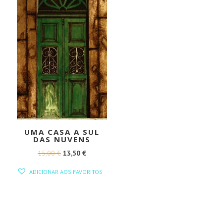
UMA CASA A SUL
DAS NUVENS
O
O
15,00
€
13,50
€
PREÇO
PREÇO
ADICIONAR AOS FAVORITOS
ORIGINAL
ATUAL
ERA:
É:
15,00 €.
13,50 €.