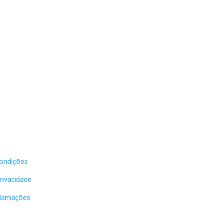
teis
Contactos
ondições
DNL Convergência
Rua Principal nº39-41, RC
Privacidade
Direito, Loja 2
Vergas
clamações
3840-555 Sto André de
Vagos