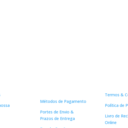
Apoio ao
Links Ú
Cliente
s
Termos & C
Métodos de Pagamento
nossa
Política de 
Portes de Envio &
Livro de Re
Prazos de Entrega
Online