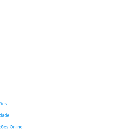
s
Contactos
ões
DNL Convergência
Rua Principal nº39-41, RC Direito,
idade
Loja 2
Vergas
ções Online
3840-555 Sto André de Vagos