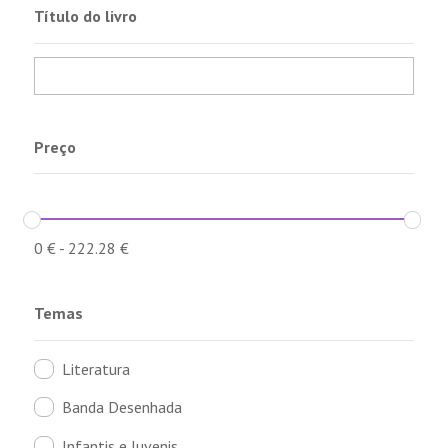
Título do livro
Preço
0
€
-
222.28
€
Temas
Literatura
Banda Desenhada
Infantis e Juvenis