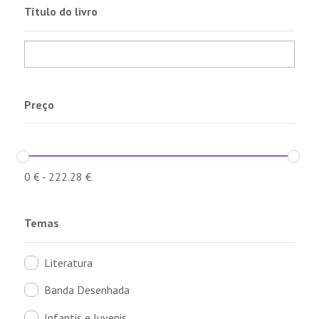
Título do livro
Preço
0
€
-
222.28
€
Temas
Literatura
Banda Desenhada
Infantis e Juvenis