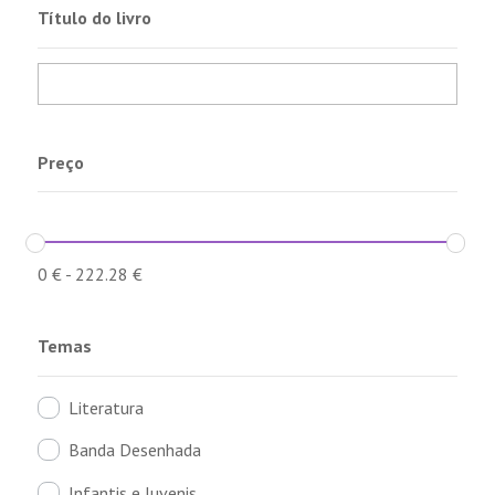
Título do livro
Preço
0
€
-
222.28
€
Temas
Literatura
Banda Desenhada
Infantis e Juvenis