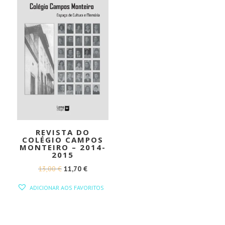
REVISTA DO
COLÉGIO CAMPOS
MONTEIRO – 2014-
2015
O
O
13,00
€
11,70
€
PREÇO
PREÇO
ADICIONAR AOS FAVORITOS
ORIGINAL
ATUAL
ERA:
É:
13,00 €.
11,70 €.