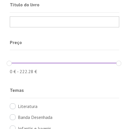
Título do livro
Preço
0
€
-
222.28
€
Temas
Literatura
Banda Desenhada
Infantis e Juvenis