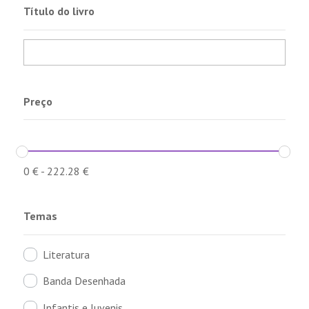
Título do livro
Preço
0
€
-
222.28
€
Temas
Literatura
Banda Desenhada
Infantis e Juvenis