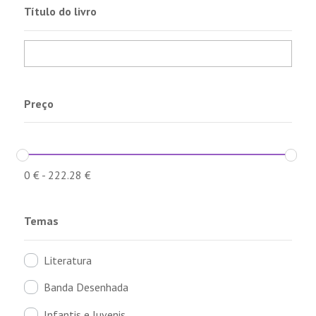
Título do livro
Preço
0
€
-
222.28
€
Temas
Literatura
Banda Desenhada
Infantis e Juvenis