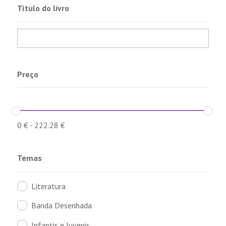
Título do livro
Preço
0
€
-
222.28
€
Temas
Literatura
Banda Desenhada
Infantis e Juvenis