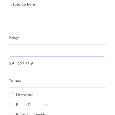
Título do livro
Preço
0
€
-
222.28
€
Temas
Literatura
Banda Desenhada
Infantis e Juvenis