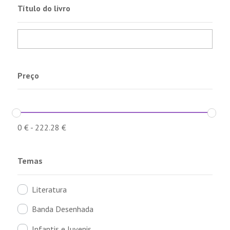
Título do livro
Preço
0
€
-
222.28
€
Temas
Literatura
Banda Desenhada
Infantis e Juvenis