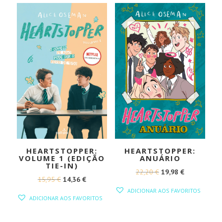
HEARTSTOPPER:
HEARTSTOPPER:
VOLUME 1 (EDIÇÃO
ANUÁRIO
TIE-IN)
O
O
22,20
€
19,98
€
O
O
15,95
€
14,36
€
PREÇO
PREÇO
ADICIONAR AOS FAVORITOS
PREÇO
PREÇO
ORIGINAL
ATUAL
ADICIONAR AOS FAVORITOS
ORIGINAL
ATUAL
ERA:
É:
ERA:
É: