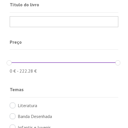
Título do livro
Preço
0
€
-
222.28
€
Temas
Literatura
Banda Desenhada
Infantis e Juvenis