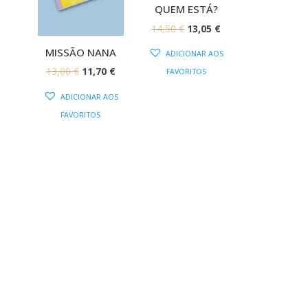
QUEM ESTÁ?
O
O
14,50
€
13,05
€
PREÇO
PREÇO
MISSÃO NANA
ADICIONAR AOS
ORIGINAL
ATUAL
O
O
13,00
€
11,70
€
FAVORITOS
ERA:
É:
PREÇO
PREÇO
ADICIONAR AOS
14,50 €.
13,05 €.
ORIGINAL
ATUAL
FAVORITOS
ERA:
É:
13,00 €.
11,70 €.