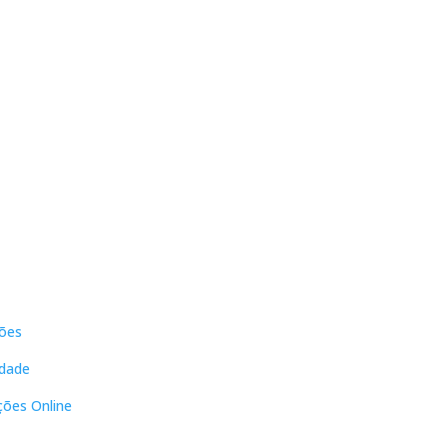
s
Contactos
ões
DNL Convergência
Rua Principal nº39-41, RC Direito,
idade
Loja 2
Vergas
ções Online
3840-555 Sto André de Vagos