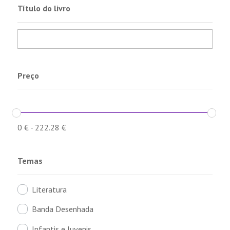
Título do livro
Preço
0
€
-
222.28
€
Temas
Literatura
Banda Desenhada
Infantis e Juvenis