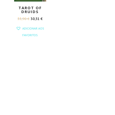
TAROT OF
DRUIDS
O
O
33,90
€
30,51
€
PREÇO
PREÇO
ADICIONAR AOS
ORIGINAL
ATUAL
FAVORITOS
ERA:
É:
33,90 €.
30,51 €.