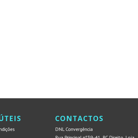
ÚTEIS
CONTACTOS
ndições
DNL Convergência
Rua Principal nº39-41, RC Direito, Loja