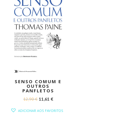
SENSO COMUM E
OUTROS
PANFLETOS
O
O
12,90
€
11,61
€
PREÇO
PREÇO
ADICIONAR AOS FAVORITOS
ORIGINAL
ATUAL
ERA:
É:
12,90 €.
11,61 €.