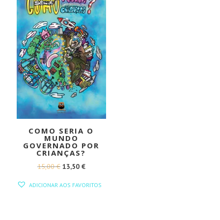
COMO SERIA O
MUNDO
GOVERNADO POR
CRIANÇAS?
O
O
15,00
€
13,50
€
PREÇO
PREÇO
ADICIONAR AOS FAVORITOS
ORIGINAL
ATUAL
ERA:
É:
15,00 €.
13,50 €.