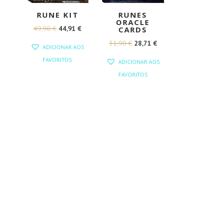
RUNE KIT
RUNES
ORACLE
O
O
49,90
€
44,91
€
CARDS
PREÇO
PREÇO
O
O
31,90
€
28,71
€
ADICIONAR AOS
ORIGINAL
ATUAL
PREÇO
PREÇO
FAVORITOS
ADICIONAR AOS
ERA:
É:
ORIGINAL
ATUAL
FAVORITOS
49,90 €.
44,91 €.
ERA:
É:
31,90 €.
28,71 €.