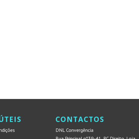
ÚTEIS
CONTACTOS
ndições
DNL Convergência
Rua Principal nº39-41, RC Direito, Loja