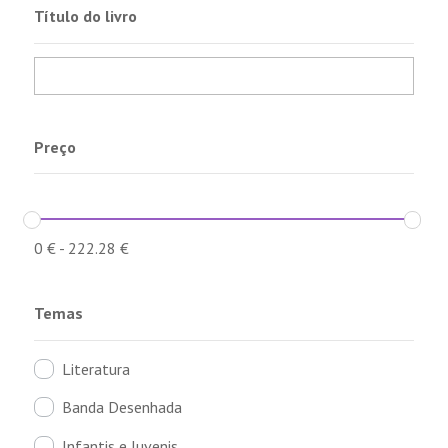
Título do livro
Preço
0
€
-
222.28
€
Temas
Literatura
Banda Desenhada
Infantis e Juvenis