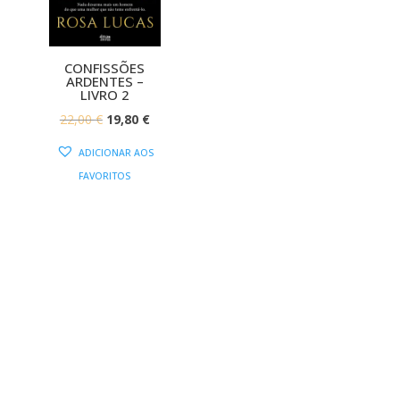
CONFISSÕES
ARDENTES –
LIVRO 2
O
O
22,00
€
19,80
€
PREÇO
PREÇO
ADICIONAR AOS
ORIGINAL
ATUAL
FAVORITOS
ERA:
É:
22,00 €.
19,80 €.