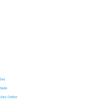
s
Contactos
ões
DNL Convergência
Rua Principal nº39-41, RC Direito,
idade
Loja 2
Vergas
ções Online
3840-555 Sto André de Vagos