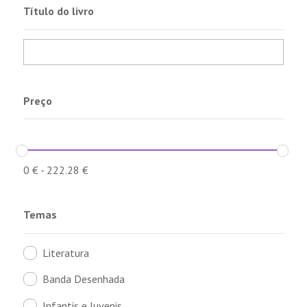
Título do livro
Preço
0
€
-
222.28
€
Temas
Literatura
Banda Desenhada
Infantis e Juvenis