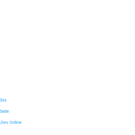
s
Contactos
ões
DNL Convergência
Rua Principal nº39-41, RC Direito,
idade
Loja 2
Vergas
ções Online
3840-555 Sto André de Vagos