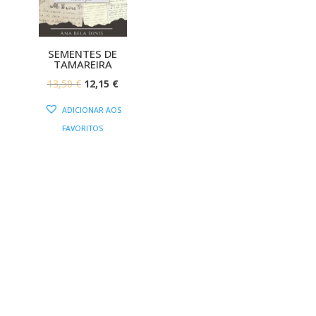
SEMENTES DE
TAMAREIRA
O
O
13,50
€
12,15
€
PREÇO
PREÇO
ADICIONAR AOS
ORIGINAL
ATUAL
FAVORITOS
ERA:
É:
13,50 €.
12,15 €.