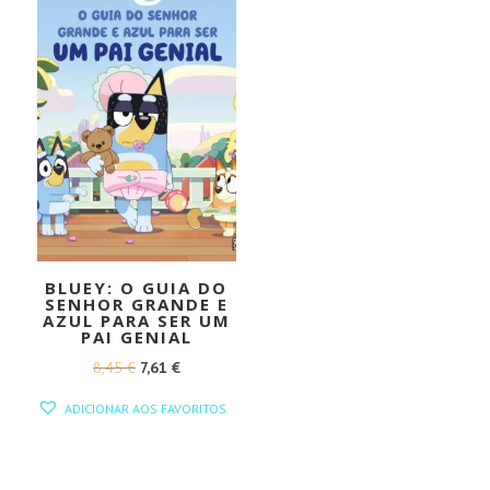
BLUEY: O GUIA DO
SENHOR GRANDE E
AZUL PARA SER UM
PAI GENIAL
O
O
8,45
€
7,61
€
PREÇO
PREÇO
ADICIONAR AOS FAVORITOS
ORIGINAL
ATUAL
ERA:
É:
8,45 €.
7,61 €.