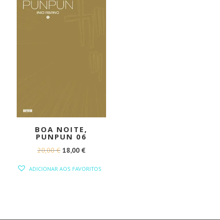
BOA NOITE,
PUNPUN 06
O
O
20,00
€
18,00
€
PREÇO
PREÇO
ADICIONAR AOS FAVORITOS
ORIGINAL
ATUAL
ERA:
É:
20,00 €.
18,00 €.