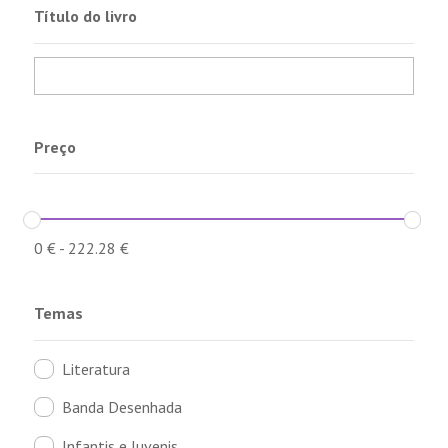
Título do livro
Preço
0
€
-
222.28
€
Temas
Literatura
Banda Desenhada
Infantis e Juvenis